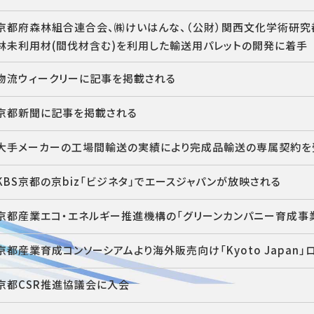
京都府森林組合連合会、㈱けいはんな、（公財）関西文化学術研
林未利用材(間伐材含む)を利用した輸送用パレットの開発に着手
物流ウィークリーに記事を掲載される
京都新聞に記事を掲載される
大手メーカーの工場間輸送の実績により完成品輸送の専属契約を
KBS京都の京biz「ビジネタ」でエースジャパンが放映される
京都産業エコ・エネルギー推進機構の「グリーンカンパニー育成事
京都産業育成コンソーシアムより海外販売向け「Kyoto Japan
京都CSR推進協議会に入会