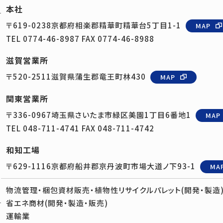
本社
〒619-0238
京都府相楽郡精華町精華台5丁目1-1
MAP
TEL
0774-46-8987
FAX 0774-46-8988
滋賀営業所
〒520-2511
滋賀県蒲生郡竜王町林430
MAP
関東営業所
〒336-0967
埼玉県さいたま市緑区美園1丁目6番地1
MAP
TEL
048-711-4741
FAX 048-711-4742
和知工場
〒629-1116
京都府船井郡京丹波町市場大道ノ下93-1
MA
物流管理・梱包資材販売・植物性リサイクルパレット(開発・製造
省エネ商材(開発・製造・販売)
運輸業