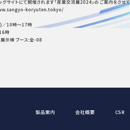
ビッグサイトにて開催されます「産業交流展2024」の ご案内をさせ
w.sangyo-koryuten.tokyo/
木)／10時～17時
16時
示棟 ブース:全-08
製品案内
会社概要
CSR